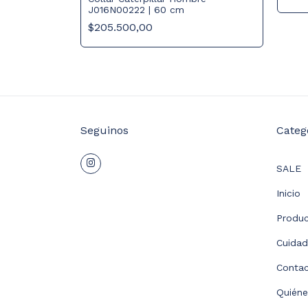
J016N00222 | 60 cm
$205.500,00
Seguinos
Categ
SALE
Inicio
Produ
Cuida
Conta
Quién