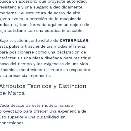
busca un accesorio que proyecte autoridad,
resistencia y una elegancia decididamente
moderna. Su estructura de acero de alta
gama evoca la precisión de la maquinaria
industrial, transformada aquí en un objeto de
lujo cotidiano con una estética impecable.
Bajo el sello inconfundible de
CATERPILLAR
,
esta pulsera trasciende las modas efímeras
para posicionarse como una declaración de
carácter. Es una pieza diseñada para resistir el
paso del tiempo y las exigencias de una vida
dinámica, manteniendo siempre su resplandor
y su presencia imponente.
Atributos Técnicos y Distinción
de Marca
Cada detalle de este modelo ha sido
proyectado para ofrecer una experiencia de
uso superior y una durabilidad sin
concesiones: