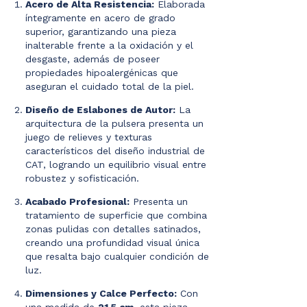
Acero de Alta Resistencia:
Elaborada
íntegramente en acero de grado
superior, garantizando una pieza
inalterable frente a la oxidación y el
desgaste, además de poseer
propiedades hipoalergénicas que
aseguran el cuidado total de la piel.
Diseño de Eslabones de Autor:
La
arquitectura de la pulsera presenta un
juego de relieves y texturas
característicos del diseño industrial de
CAT, logrando un equilibrio visual entre
robustez y sofisticación.
Acabado Profesional:
Presenta un
tratamiento de superficie que combina
zonas pulidas con detalles satinados,
creando una profundidad visual única
que resalta bajo cualquier condición de
luz.
Dimensiones y Calce Perfecto:
Con
una medida de
21,5 cm
, esta pieza