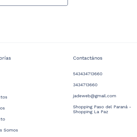
orías
Contactános
543434713660
3434713660
jadeweb@gmail.com
ctos
Shopping Paso del Paraná -
dos
Shopping La Paz
cto
es Somos