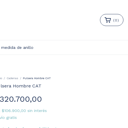
(
0
)
 medida de anillo
io
/
Cadenas
/
Pulsera Hombre CAT
lsera Hombre CAT
320.700,00
x
$106.900,00
sin interés
vío gratis