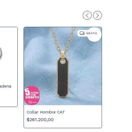
GRATIS
adena
Collar Hombre CAT
$261.200,00
COLLAR 
$240.300