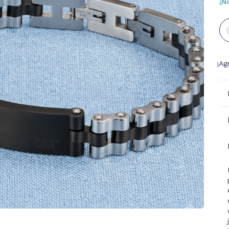
¡N
¡Ag