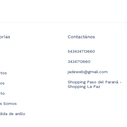
orías
Contactános
543434713660
3434713660
jadeweb@gmail.com
ctos
Shopping Paso del Paraná -
dos
Shopping La Paz
cto
es Somos
ida de anillo