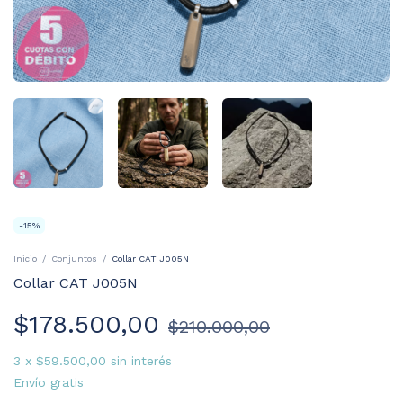
-
15
%
Inicio
/
Conjuntos
/
Collar CAT J005N
Collar CAT J005N
$178.500,00
$210.000,00
3
x
$59.500,00
sin interés
Envío gratis