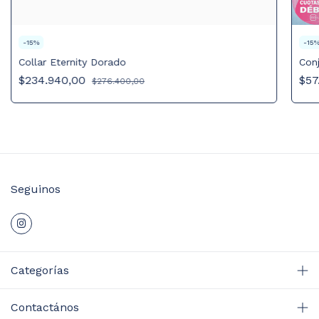
-
15
%
-
15
Collar Eternity Dorado
Conj
$234.940,00
$57
$276.400,00
Seguinos
Categorías
Contactános